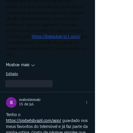
aposta alta na roleta. Eu estava com o 
mouse em cima da opção de excluir minha 
conta quando conversei com meu cunhado 
na sala. Ele comentou de um bônus que 
dobrava o primeiro depósito. Como era 
minha última tentativa, fui jogar o joguinho 
de pesca pelo 
https://bateubet-br1.com/
 pra 
ver no que dava. O arpão ficou fraco no 
começo e eu quase desisti, gastei metade do 
saldo.…
Mostrar mais
Editado
Curtir
Responder
svatoslavsvatr
15 de jul.
Tenho o 
https://pixbetsbrazil.com/app/
 guardado nos 
meus favoritos do telemóvel e já faz parte da 
minha rotina. Gosto de páginas simples que 