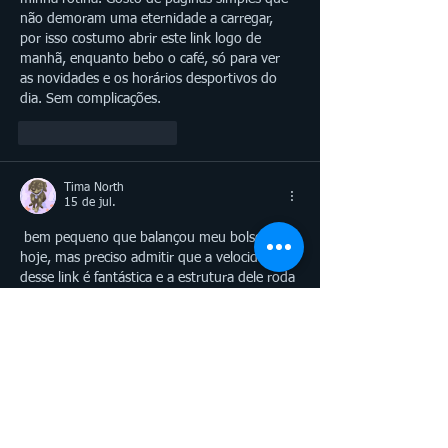
não demoram uma eternidade a carregar, 
por isso costumo abrir este link logo de 
manhã, enquanto bebo o café, só para ver 
as novidades e os horários desportivos do 
dia. Sem complicações.
Curtir
Responder
Tima North
15 de jul.
 bem pequeno que balançou meu bolso 
hoje, mas preciso admitir que a velocidade 
desse link é fantástica e a estrutura dele roda 
de forma extremamente leve no smartphone 
sem exigir espaço extra de armazenamento 
ou atualizações chatas que só travam o 
aparelho. Eu estava abrigado debaixo do 
teto de um posto de combustível enquanto 
caía um temporal daqueles que travam o 
trânsito da cidade inteira, e o meu amigo 
que vinha me buscar já estava com mais de 