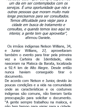
um dia em ser contemplados com os
serviços. É uma oportunidade que nós e
outras pessoas que moram muito mais
longe precisamos para ser consultados.
Temos dificuldade para viajar para a
cidade em busca de tratamento e
consultas, e quando temos isso aqui no
interior, a gente tem que aproveitar”
,
afirmou Daniele.
Os irmãos indígenas Nelson Willians, 34,
e Junior Willians, 27, aproveitaram
também o evento para tirar pela primeira
vez a Carteira de Identidade, eles
nasceram na Maloca da Barata, localizada
a 92.4 km de Alto Alegre. Desde então
nunca haviam conseguido tirar o
documento.
De acordo com Nelson e Junior, devido às
poucas condições e a vida na comunidade
onde as características e os costumes
indígenas são comuns, não tiveram tanta
preocupação para solicitar o documento.
“A gente sempre trabalhou na maloca, e
não tem tempo para viajar para a cidade,