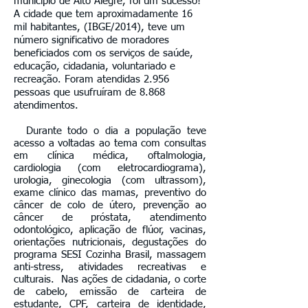
município de Alto Alegre, foi um sucesso!
A cidade que tem aproximadamente 16
mil habitantes, (IBGE/2014), teve um
número significativo de moradores
beneficiados com os serviços de saúde,
educação, cidadania, voluntariado e
recreação. Foram atendidas 2.956
pessoas que usufruíram de 8.868
atendimentos.
Durante todo o dia a população teve
acesso a voltadas ao tema com consultas
em clínica médica, oftalmologia,
cardiologia (com eletrocardiograma),
urologia, ginecologia (com ultrassom),
exame clínico das mamas, preventivo do
câncer de colo de útero, prevenção ao
câncer de próstata, atendimento
odontológico, aplicação de flúor, vacinas,
orientações nutricionais, degustações do
programa SESI Cozinha Brasil, massagem
anti-stress, atividades recreativas e
culturais. Nas ações de cidadania, o corte
de cabelo, emissão de carteira de
estudante, CPF, carteira de identidade,