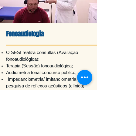
Fonoaudiologia
O SESI realiza consultas (Avaliação
fonoaudiológica);
Terapia (Sessão) fonoaudiológica;
Audiometria tonal concurso público;
Impedanciometria/ Imitanciometria co
m
pesquisa de reflexos acústicos (clínica);
Audiometria + avaliação com laudo /
orientação vocal;
Avaliação vocal com laudo + orientação
saúde vocal;
Avaliação vocal;
Audiometria tonal;
Audiometria vocal e