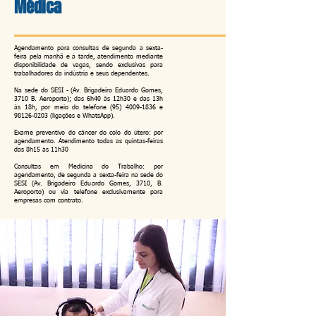
Médica
Agendamento para consultas de segunda a sexta-
feira pela manhã e à tarde, atendimento mediante
disponibilidade de vagas, sendo exclusivas para
trabalhadores da indústria e seus dependentes.
Na sede do SESI - (Av. Brigadeiro Eduardo Gomes,
3710 B. Aeroporto); das 6h40 às 12h30 e das 13h
às 18h, por meio do telefone
(95) 4009-1836
e
98126-0203
(ligações e WhatsApp).
Exame preventivo do câncer do colo do útero: por
agendamento. Atendimento todas as quintas-feiras
das 8h15 às 11h30
Consultas em Medicina do Trabalho: por
agendamento, de segunda a sexta-feira na sede do
SESI (Av. Brigadeiro Eduardo Gomes, 3710, B.
Aeroporto) ou via telefone exclusivamente para
empresas com contrato.