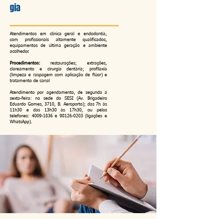
gia
Atendimentos em clínica geral e endodontia,
com profissionais altamente qualificados,
equipamentos de última geração e ambiente
acolhedor.
Procedimentos:
restaurações; extrações,
clareamento e cirurgia dentária; profilaxia
(limpeza e raspagem com aplicação de flúor) e
tratamento de canal
Atendimento por agendamento, de segunda a
sexta-feira: na sede do SESI (Av. Brigadeiro
Eduardo Gomes, 3710, B. Aeroporto); das 7h às
11h30 e das 13h30 às 17h30, ou pelos
telefones:
4009-1836
e
98126-0203
(ligações e
WhatsApp).