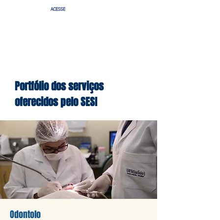
ACESSE
Portfólio dos serviços
oferecidos pelo SESI
Odontolo