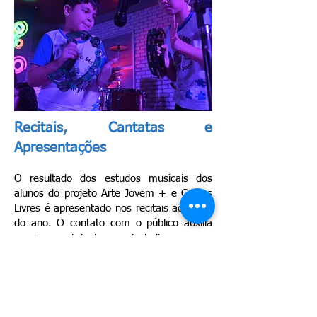
Recitais, Cantatas e
Apresentações
O​ resultado dos estudos musicais dos
alunos do projeto Arte Jovem + e Cursos
Livres é apresentado nos recitais ao longo
do ano. O contato com o público auxilia
os jovens talentos a trabalharem sua
confiança, além de ser uma grande
oportunidade para os familiares
conferirem de perto o desenvolvimento do
seu aprendizado.