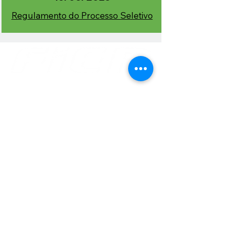
Regulamento do Processo Seletivo
Av. Benjamin Constant, 876 Centro
CEP
69 301 020
Boa Vista - Roraima
Email: gabinete@fier.org.br
Site: www.fier.org.br
Tel: (95) 4009 5353
Av. Brigadeiro Eduardo Gomes, 3710 Aeroporto -
CEP
69 310 005
Boa Vista - Roraima
Email: sac@sesirr.org.br
Site: www.sesirr.org.br