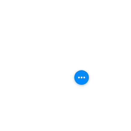
CEP
69 301 020
Boa Vista - Roraima
Email: gabinete@fier.org.br
Site: www.fier.org.br
Tel: (95) 4009 5353
Av. Brigadeiro Eduardo Gomes, 3710 Aeroporto -
CEP
69 310 005
Boa Vista - Roraima
Email: sac@sesirr.org.br
Site: www.sesirr.org.br
Fax.: (95) 4009-1808
Av. dos Imigrantes, 399 - Asa Branca
CEP
69 312 296
Boa Vista - Roraima