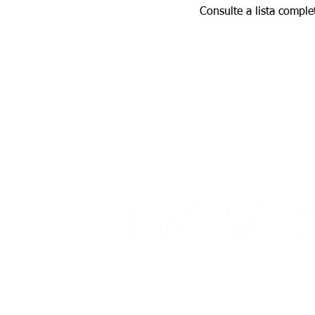
Consulte a lista compl
Av. Benjamin Constant, 876 Centro
Av. 
CEP 69 301 020
Aero
Boa Vista - Roraima
Boa 
Email: gabinete@fier.org.br
Emai