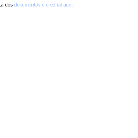
eta dos
documentos e o edital aqui.
Av. dos Imigrantes, 399 - Asa Branca
Brigadeiro Eduardo Gomes, 3710
CEP 69 312 296
porto - CEP 69 310 005
Boa Vista - Roraima
Vista - Roraima
Email: senai@rr.senai.br
l: sac@sesirr.org.br