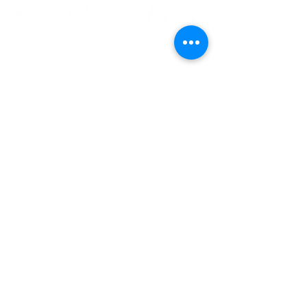
Av. Benjamin Constant, 876 Centro
CEP
69 301 020
Boa Vista - Roraima
Email: gabinete@fier.org.br
Site: www.fier.org.br
Tel: (95) 4009 5353
Av. Brigadeiro Eduardo Gomes, 3710 Aeroporto -
CEP
69 310 005
Boa Vista - Roraima
Email: sac@sesirr.org.br
Site: www.sesirr.org.br
Fax.: (95) 4009-1808