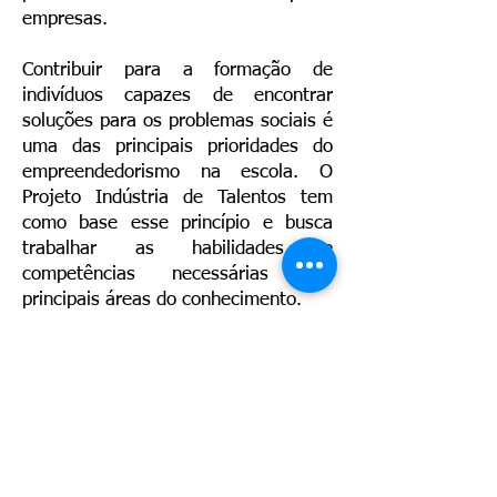
empresas.
Contribuir para a formação de
indivíduos capazes de encontrar
soluções para os problemas sociais é
uma das principais prioridades do
empreendedorismo na escola. O
Projeto Indústria de Talentos tem
como base esse princípio e busca
trabalhar as habilidades e
competências necessárias nas
principais áreas do conhecimento.
O evento é aberto ao público e ocorre
das 8h30 às 11h30, na escola do
SESI, situada na Avenida Brigadeiro
Eduardo Gomes, bairro Aeroporto.