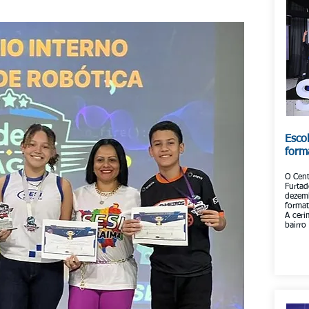
Esco
form
O Cen
Furtad
dezemb
format
A ceri
bairro