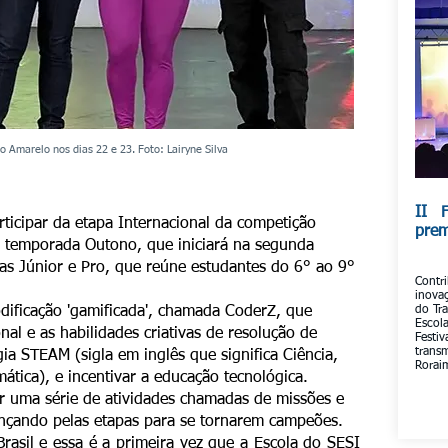
 Amarelo nos dias 22 e 23. Foto: Lairyne Silva
II F
ticipar da etapa Internacional da competição
prem
a temporada Outono, que iniciará na segunda
as Júnior e Pro, que reúne estudantes do 6° ao 9°
Contr
inova
odificação 'gamificada', chamada CoderZ, que
do Tr
Esco
l e as habilidades criativas de resolução de
Fest
trans
ia STEAM (sigla em inglês que significa Ciência,
Rorai
ática), e incentivar a educação tecnológica.
r uma série de atividades chamadas de missões e
nçando pelas etapas para se tornarem campeões.
rasil e essa é a primeira vez que a Escola do SESI