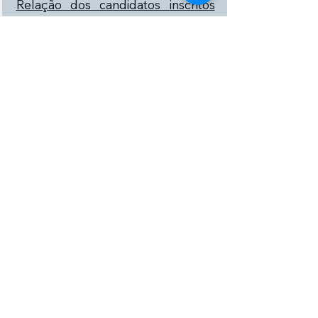
Relação dos candidatos inscritos
por cargo. (Professores de Língua
Inglesa)
30/06/2025
Gabarito - Etapa da Avaliação
Teórica.
25/06/2025
Resultado da etapa - Análise
Curricular - Alteração.
25/06/2025
Resposta da Interposição de