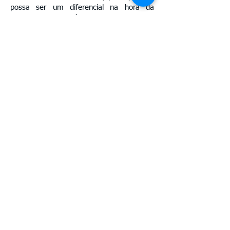
possa ser um diferencial na hora da
escolha de um currículo", frisou.
Av. Benjamin Constant, 876 Centro
CEP
69 301 020
Boa Vista - Roraima
Email: gabinete@fier.org.br
Site: www.fier.org.br
Tel: (95) 4009 5353
Av. Brigadeiro Eduardo Gomes, 3710 Aeroporto -
CEP
69 310 005
Boa Vista - Roraima
Email: sac@sesirr.org.br
Site: www.sesirr.org.br
Fax.: (95) 4009-1808