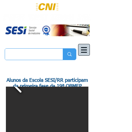
Alunos da Escola SESI/RR participam
da primeira fase da 19ª OBMEP