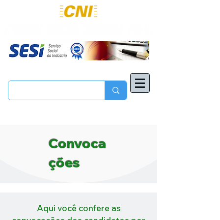
Convoca
ções
Aqui você confere as