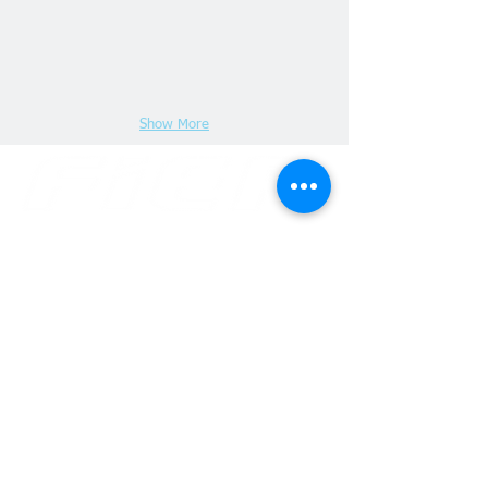
Show More
Av. Benjamin Constant, 876 Centro
CEP
69 301 020
Boa Vista - Roraima
Email: gabinete@fier.org.br
Site: www.fier.org.br
Tel: (95) 4009 5353
Av. Brigadeiro Eduardo Gomes, 3710 Aeroporto -
CEP
69 310 005