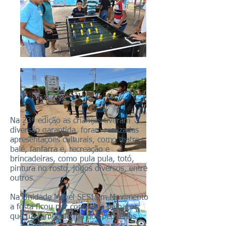
Na 23ª edição as crianças tiveram
diversão garantida, foram realizadas
apresentações culturais, como teatro,
balé, fanfarra e, recreação e
brincadeiras, como pula pula, totó,
pintura no rosto, jogos diversos, entre
outros.
Na Unidade Móvel SESI em Movimento
a festa ficou por conta dos palhaços,
que fizeram a alegria dos pequenos.