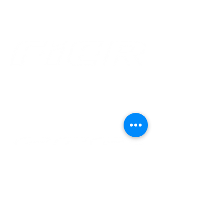
Av. Benjamin Constant, 876 Centro
CEP
69 301 020
Boa Vista - Roraima
Email: gabinete@fier.org.br
Site: www.fier.org.br
Tel: (95) 4009 5353
Av. Brigadeiro Eduardo Gomes, 3710 Aeroporto -
CEP
69 310 005
Boa Vista - Roraima
Email: sac@sesirr.org.br
Site: www.sesirr.org.br