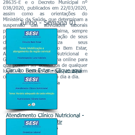
28635-E e o Decreto Municipal nº
038/2020, publicados em 22/03/2020,
assim como as orientações do
Ministério da Saúde, que determinam a
Junho - Semana 01
suspensão das atividades laborais
presenciais, o SESI Roraima, sempre
preocupado com a satisfação de seus
clientes, disponibiliza seus
atendimentos de Circuito Bem Estar,
Atendimento Clínico Nutricional e
Ginástica Laboral de forma online para
que possam ser acessados de qualquer
Circuito Bem Estar -
Clique aqui
lugar e nossos clientes continuem
cuidando de sua saúde no dia a dia.
para assistir
Fisioterapeuta: Luna Gabriela
Atendimento Clínico Nutricional -
Clique aqui para assistir
Nutricionista: Silnete Gomes