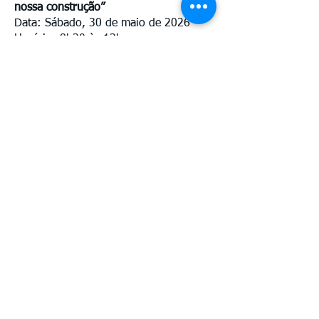
nossa construção”
Data: Sábado, 30 de maio de 2026
Horário: 8h30 às 13h
Local: SESI Distrito – Avenida das
Indústrias, s/nº, bairro Distrito
Industrial
Público-alvo: trabalhadores do setor
cerâmico e familiares
Entrada: Gratuita
ASCOM SESI-RR
98126-0008
Av. Benjamin Constant, 876 Centro
CEP
69 301 020
Boa Vista - Roraima
Email: gabinete@fier.org.br
Site: www.fier.org.br
Tel: (95) 4009 5353