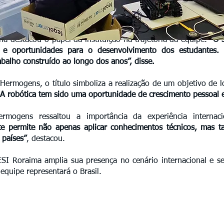
ha destacou o papel da instituição na trajetória da equipe.
“O S
a e oportunidades para o desenvolvimento dos estudantes. E
balho construído ao longo dos anos”, disse.
Hermogens, o título simboliza a realização de um objetivo de 
 A robótica tem sido uma oportunidade de crescimento pessoal 
ermogens ressaltou a importância da experiência internac
e permite não apenas aplicar conhecimentos técnicos, mas t
 países”
, destacou.
SI Roraima amplia sua presença no cenário internacional e s
equipe representará o Brasil.