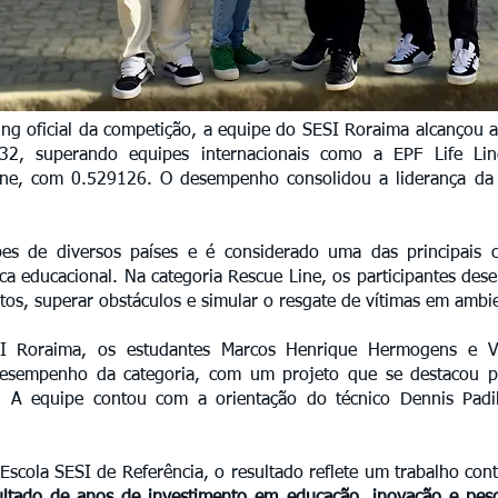
ng oficial da competição, a equipe do SESI Roraima alcançou 
32, superando equipes internacionais como a EPF Life Lin
ne, com 0.529126. O desempenho consolidou a liderança da e
es de diversos países e é considerado uma das principais c
ica educacional. Na categoria Rescue Line, os participantes d
etos, superar obstáculos e simular o resgate de vítimas em ambi
I Roraima, os estudantes Marcos Henrique Hermogens e Vi
esempenho da categoria, com um projeto que se destacou pel
ia. A equipe contou com a orientação do técnico Dennis Pad
scola SESI de Referência, o resultado reflete um trabalho con