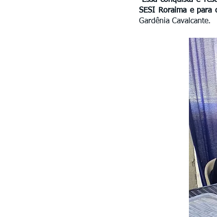
“Essa conquista é re
SESI Roraima e para o
Gardênia Cavalcante.