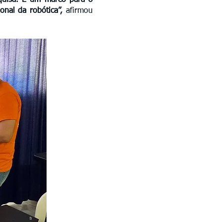
squisa. É um marco para o
onal da robótica”,
afirmou