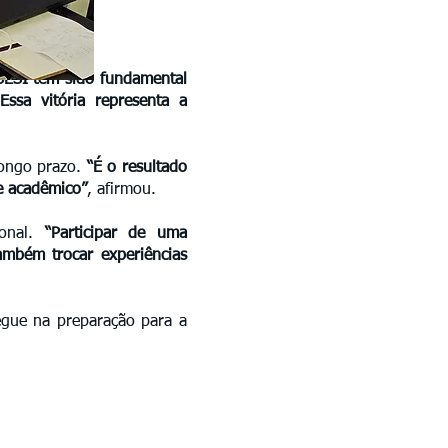
ESI tem sido fundamental
ssa vitória representa a
longo prazo.
“É o resultado
e acadêmico”
, afirmou.
ional.
“Participar de uma
ambém trocar experiências
egue na preparação para a