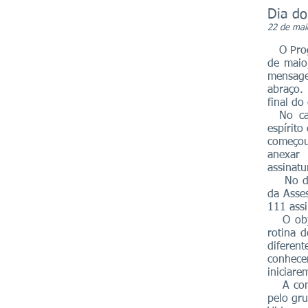
Dia do
22 de mai
O Progr
de maio
mensage
abraço.
final do
No cart
espírit
começou 
anexar
assinatu
No dia 
da Asse
111 assi
O objet
rotina d
diferent
conhece
iniciar
A comem
pelo gr