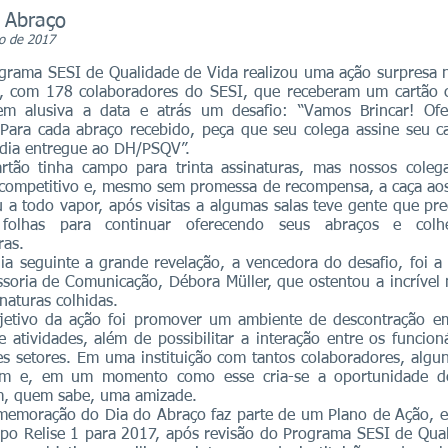
 Abraço
o de 2017
ama SESI de Qualidade de Vida realizou uma ação surpresa n
, com 178 colaboradores do SESI, que receberam um cartão
m alusiva a data e atrás um desafio: “Vamos Brincar! Ofe
 Para cada abraço recebido, peça que seu colega assine seu c
 dia entregue ao DH/PSQV”.
ão tinha campo para trinta assinaturas, mas nossos coleg
o competitivo e, mesmo sem promessa de recompensa, a caça ao
a todo vapor, após visitas a algumas salas teve gente que pre
 folhas para continuar oferecendo seus abraços e col
ras.
seguinte a grande revelação, a vencedora do desafio, foi a
ssoria de Comunicação, Débora Müller, que ostentou a incrível
naturas colhidas.
ivo da ação foi promover um ambiente de descontração e
e atividades, além de possibilitar a interação entre os funcion
es setores. Em uma instituição com tantos colaboradores, algu
m e, em um momento como esse cria-se a oportunidade d
em, quem sabe, uma amizade.
oração do Dia do Abraço faz parte de um Plano de Ação, e
upo Relise 1 para 2017, após revisão do Programa SESI de Qua