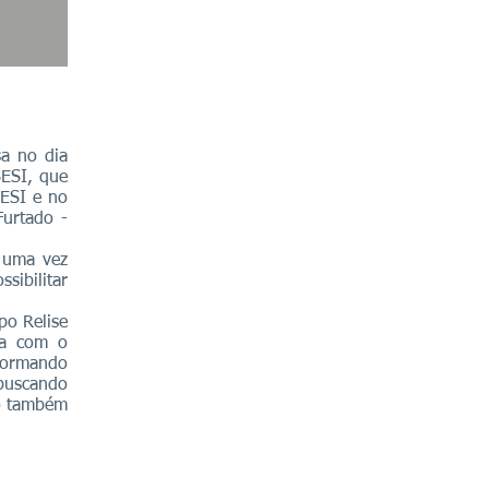
a no dia
SESI, que
SESI e no
urtado -
, uma vez
sibilitar
po Relise
da com o
sformando
 buscando
do também