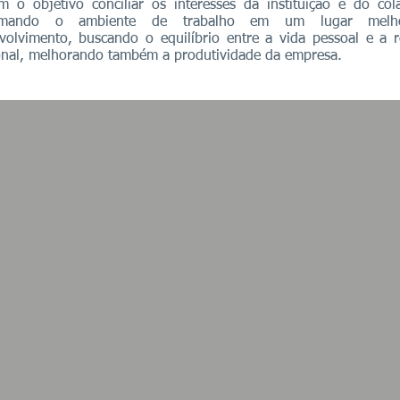
m o objetivo conciliar os interesses da instituição e do col
ormando o ambiente de trabalho em um lugar melh
volvimento, buscando o equilíbrio entre a vida pessoal e a r
ional, melhorando também a produtividade da empresa.