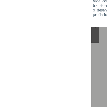
Vida co
transf
o desen
profiss