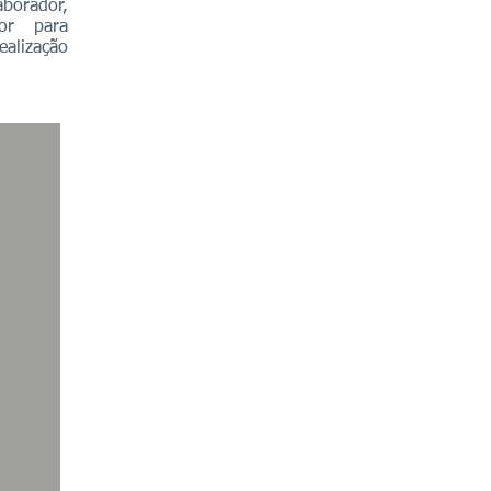
aborador,
or para
ealização