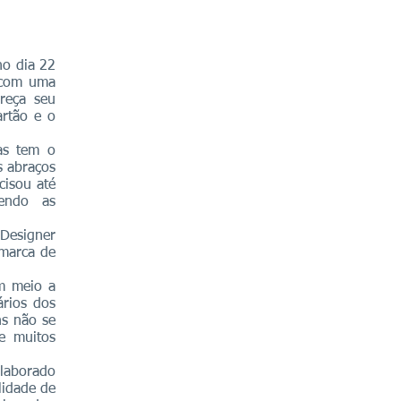
o dia 22
 com uma
reça seu
artão e o
as tem o
s abraços
cisou até
hendo as
 Designer
 marca de
m meio a
ários dos
ns não se
e muitos
laborado
lidade de