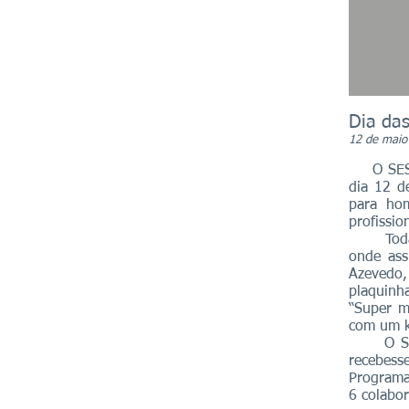
Dia da
12 de maio
O SESI R
dia 12 d
para ho
profissio
Todas as
onde ass
Azevedo,
plaquinh
“Super m
com um k
O SESI c
recebess
Programa
6 colabor