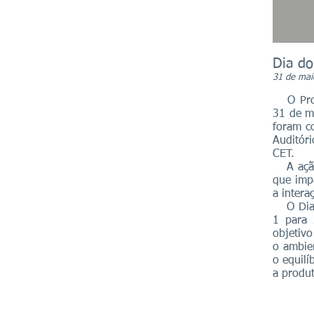
Dia do
31 de mai
O Progr
31 de m
foram c
Auditór
CET.
A ação 
que impa
a intera
O Dia d
1 para 
objetivo
o ambie
o equilí
a produ