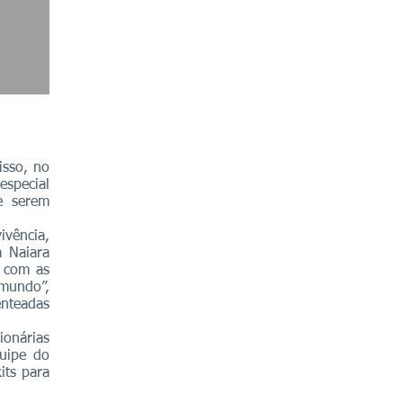
isso, no
especial
e serem
vência,
a Naiara
e com as
 mundo”,
enteadas
onárias
uipe do
its para