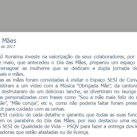
s Mães
 de 2017
oraima investe na valorização de seus colaboradores, por 
e maio, que antecedeu o Dia das Mães, preparou um espaço 
menagear as mulheres que se dedicam a dupla jornada d
nais e mães.
 mães foram convidadas á visitar o Espaço SESI de Convi
istiram a um vídeo com a Música “Obrigada Mãe”, da cantor
 desfrutaram de um delicioso lanche, se divertiram no laung
as personalizadas com frases como “Sou a mãe mais feliz do
ãe”, “Mãe coruja”, etc e, como não poderia faltar foram pres
it para cuidado com as unhas.
uidou de cada detalhe e garantiu que todas as suas funci
em os parabéns do Dia das Mães, por isso destacou uma eq
 SESI de Qualidade de Vida – PSQV para fazer a entrega dos k
adoras que estão afastadas ou de licença.