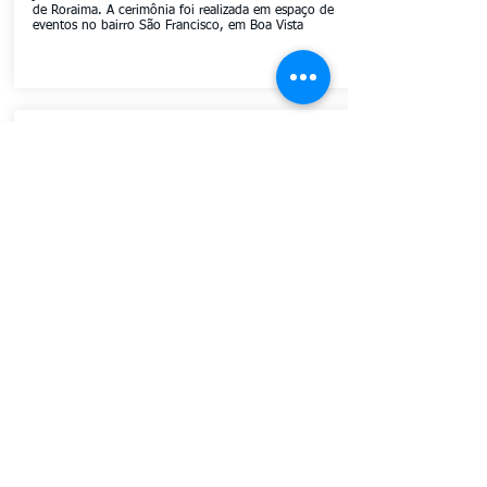
de Roraima. A cerimônia foi realizada em espaço de
eventos no bairro São Francisco, em Boa Vista
Saiba mais
II Festival de Robótica e Tecnologia premia
vencedores de torneios internos
Contribuir para a construção do conhecimento em
inovação, ciência e tecnologia, o Centro de Educação do
Trabalhador, João Mendonça Furtado - CET/SESI, a Escola