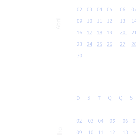
02 03 04 05 06 0
Abril
09 10 11 12 13 1
16
17
18
19
20
21
23
24
25
26
27
2
30
D S T Q Q S
0
02
03
04
05 06 07
Julho
09
10
11 12 13 