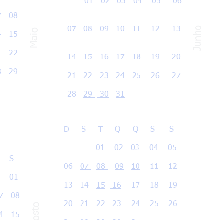
01
02
03
04
05
06
7 08
Junho
07
08
09
10
11 12 13
Maio
4 15
 22
14
15
16
17
18
19
20
8
29
21
22
23
24
25
26
27
28
29
30
31
D S T Q Q S S
01 02 03 04 05
 S
06
07
08
09
10
11 12
1
13 14
15
16
17 18 19
 08
20
21
22 23 24 25 26
Agosto
14
15