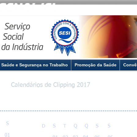
Saúde e Segurança no Trabalho
Promoção da Saúde
Convê
Calendários de Clipping 2017
 S
D S T Q Q S S
1