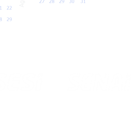
27 28 29 30 31
1 22
28
29
Av. dos Imigrantes, 399 - Asa Branca
Brigadeiro Eduardo Gomes, 3710
CEP 69 312 296
porto - CEP 69 310 005
Boa Vista - Roraima
Vista - Roraima
Email: senai@rr.senai.br
l: sac@sesirr.org.br
Site: www.rr.senai.br
: www.sesirr.org.br
Tel: (
95) 2121 5050
: (95) 4009-1808
Fax.: (95) 2121 5081