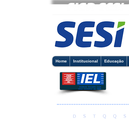
Home
Institucional
Educação
D S T Q Q S
0