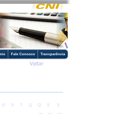
nio
Fale Conosco
Transparência
Voltar
D S T Q Q S S