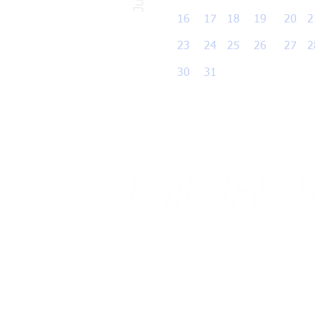
16
17
18 19 20 2
23
24
25
26 27 
30 31
Av. Benjamin Constant, 876 Centro
Av. 
CEP 69 301 020
Aero
Boa Vista - Roraima
Boa 
Email: gabinete@fier.org.br
Emai
Site: www.fier.org.br
Site
Tel: (95) 4009 5353
Fax.