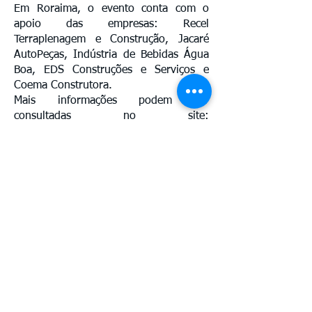
Em Roraima, o evento conta com o
apoio das empresas: Recel
Terraplenagem e Construção, Jacaré
AutoPeças, Indústria de Bebidas Água
Boa, EDS Construções e Serviços e
Coema Construtora.
Mais informações podem ser
consultadas no site:
corridanacionaldosesi.com.br
.
SERVIÇO:
2ª Corrida Nacional do SESI
Data: 1º de maio de 2026
Horário: Às 6h da manhã
Local: SESI Distrito – Avenida das
Indústrias, S/N, Distrito Industrial
Inscrições: Até 17 de abril pelo site:
corridanacionaldosesi.com.br