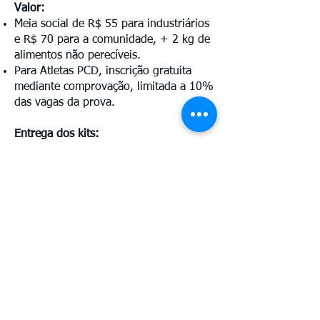
Valor:
Meia social de R$ 55 para industriários
e R$ 70 para a comunidade, + 2 kg de
alimentos não perecíveis.
Para Atletas PCD, inscrição gratuita
mediante comprovação, limitada a 10%
das vagas da prova.
Entrega dos kits:
Data:
27 e 28 de abril
Horário:
10h às 20h
Local:
SESI Sede Administrativo – Av.
Brigadeiro Eduardo Gomes, 3710,
bairro Aeroporto
ASCOM SESI-RR