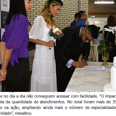
rketing da Rede Amazônica, Katiane Nogueira, o evento cu
ue no dia a dia não conseguem acessar com facilidade. “O impac
nta da quantidade de atendimentos. No total foram mais de 
ndo na ação, ampliando ainda mais o número de especialidad
idade”, ressaltou.