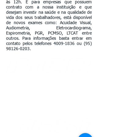
às 12h. E para empresas que possuem
contrato com a nossa instituição e que
desejam investir na saúde e na qualidade de
vida dos seus trabalhadores, está disponível
de novos exames como: Acuidade Visual,
Audiometria, Eletrocardiograma,
Espirometria, PGR, PCMSO, LTCAT entre
outros. Para informações basta entrar em
contato pelos telefones
4009-1836
ou
(95)
98126-0203
.
Av. Benjamin Constant, 876 Centro
CEP
69 301 020
Boa Vista - Roraima
Email: gabinete@fier.org.br
Site: www.fier.org.br
Tel: (95) 4009 5353