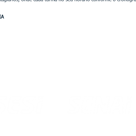
stagiários, onde cada turma no seu horário conforme o cronogra
IA
Av. dos Imigrantes, 399 - Asa Branca
Brigadeiro Eduardo Gomes, 3710
CEP 69 312 296
porto - CEP 69 310 005