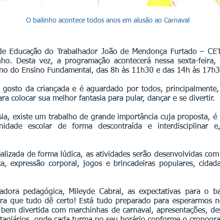
O bailinho acontece todos anos em alusão ao Carnaval
de Educação do Trabalhador João de Mendonça Furtado – CET)
nho. Desta vez, a programação acontecerá nessa sexta-feira,
ano do Ensino Fundamental, das 8h às 11h30 e das 14h às 17h3
 gosto da criançada e é aguardado por todos, principalmente,
para colocar sua melhor fantasia para pular, dançar e se divertir.
asia, existe um trabalho de grande importância cuja proposta, é 
idade escolar de forma descontraída e interdisciplinar e,
lizada de forma lúdica, as atividades serão desenvolvidas com
, expressão corporal, jogos e brincadeiras popula­res, cidadan
ora pedagógica, Mileyde Cabral, as expectativas para o ba
ra que tudo dê certo! Está tudo preparado para esperar­mos no
m divertida com marchinhas de carnaval, apresentações, desfi