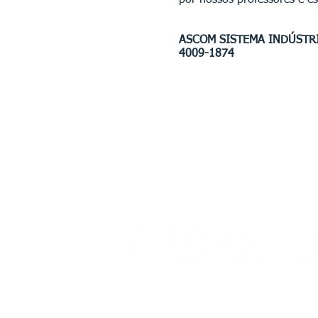
por nossos professores e e
ASCOM SISTEMA INDÚSTR
4009-1874
Av. Benjamin Constant, 876 Centro
Av. 
CEP 69 301 020
Aero