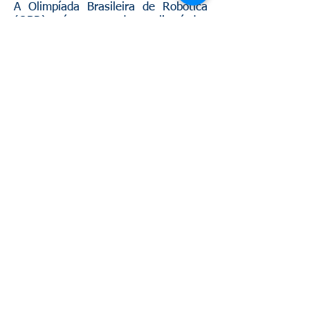
A Olimpíada Brasileira de Robótica
(OBR) é uma das olimpíadas
científicas brasileiras que se utiliza
da temática da robótica. Tem o
objetivo de estimular os jovens às
carreiras científico-tecnológicas,
identificar jovens talentosos e
promover debates e atualizações no
processo de ensino-aprendizagem
brasileiro.
Repercussão na mídia:
TV Roraima e G1
Roraima:
https://globoplay.globo.com
/v/7878462/
Site Folha de Boa
Vista:
https://folhabv.com.br/noticia/
VARIEDADES/Cultura/Alunos-do-
Sesi-vao-participar-de-etapa-
nacional-de-Olimpiada/56708