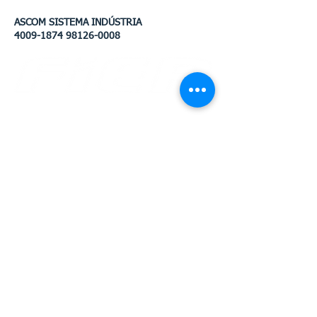
ASCOM SISTEMA INDÚSTRIA
4009-1874 98126-0008
Av. Benjamin Constant, 876 Centro
CEP
69 301 020
Boa Vista - Roraima
Email: gabinete@fier.org.br
Site: www.fier.org.br
Tel: (95) 4009 5353
Av. Brigadeiro Eduardo Gomes, 3710 Aeroporto -
CEP
69 310 005
Boa Vista - Roraima
Email: sac@sesirr.org.br
Site: www.sesirr.org.br