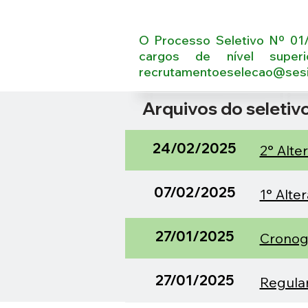
O Processo Seletivo Nº 01/
cargos de nível super
recrutamentoeselecao@sesir
Arquivos do seletiv
24/02/2025
2° Alt
07/02/2025
1° Alt
27/01/2025
Crono
27/01/2025
Regula