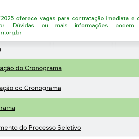
2025 oferece vagas para contratação imediata e 
ior. Dúvidas ou mais informações podem 
r.org.br
.
o
eração do Cronograma
eração do Cronograma
grama
mento do Processo Seletivo