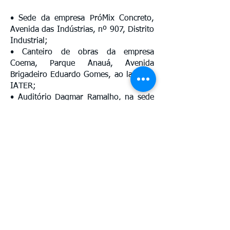
• Sede da empresa PróMix Concreto,
Avenida das Indústrias, nº 907, Distrito
Industrial;
• Canteiro de obras da empresa
Coema, Parque Anauá, Avenida
Brigadeiro Eduardo Gomes, ao lado do
IATER;
• Auditório Dagmar Ramalho, na sede
da CAER, vacinação das 8h às 12h,
voltada aos colaboradores da
instituição.
Av. Benjamin Constant, 876 Centro
CEP
69 301 020
Boa Vista - Roraima
Email: gabinete@fier.org.br
Site: www.fier.org.br