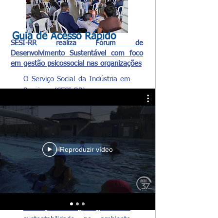
Guia de Acesso Rápido
SESI-RR realiza Fórum de
Desenvolvimento Sustentável com foco
em gestão psicossocial nas organizações
O Serviço Social da Indústria em
Roraima (SESI-RR) promove na
próxima sexta-feira, 29 de maio,
a primeira edição do Fórum SESI
de Desenvolvimento Sustentável.
O evento tem como objetivo
orientar empresas e lideranças
Reproduzir vídeo
sobre as novas exigências da
Norma Regulamentadora nº 1
(NR-1), além de apresentar
práticas voltadas à saúde
mental, segurança e