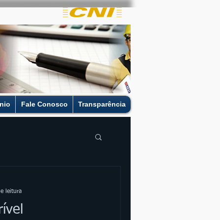
nio
Fale Conosco
Transparência
e leitura
ível