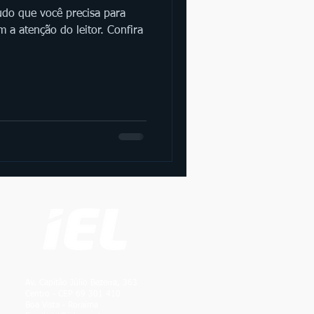
udo que você precisa para
 a atenção do leitor. Confira
Av. Capitão Júlio Bezerra, 363
Centro - CEP 69 301 410
Boa Vista - Roraima