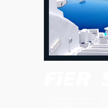
Av. Benjamin Constant, 876 Centro
Av. 
CEP 69 301 020
Aero
Boa Vista - Roraima
Boa 