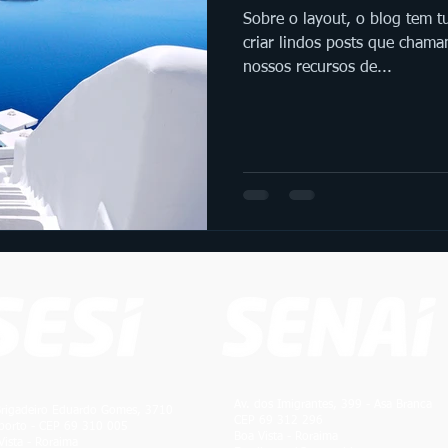
Sobre o layout, o blog tem t
criar lindos posts que chamam
nossos recursos de...
Av. dos Imigrantes, 399 - Asa Branca
Brigadeiro Eduardo Gomes, 3710
CEP 69 312 296
porto - CEP 69 310 005
Boa Vista - Roraima
Vista - Roraima