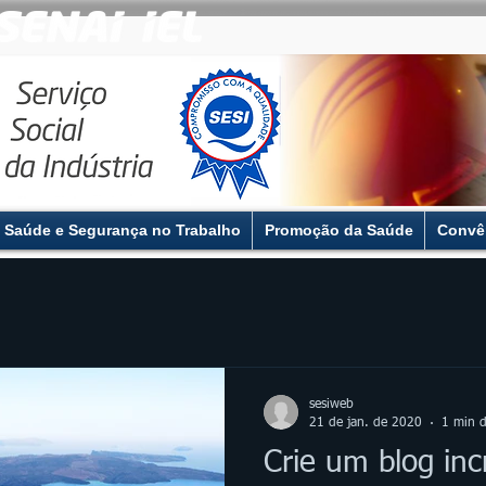
Saúde e Segurança no Trabalho
Promoção da Saúde
Convê
sesiweb
21 de jan. de 2020
1 min d
Crie um blog incr