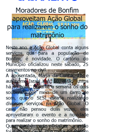
Moradores de Bonfim
aproveitam Ação Global
para realizarem o sonho do
matrimônio
Neste ano a Ação Global conta alguns
serviços que para a população de
Bonfim, é novidade. O cartório do
Município oficializou neste sábado, 25
casamentos no civil.
A aposentada, Maria da Cunha, 71, e
autônomo Israel Kan, 60, estão juntos
há 40 anos. Durante a semana os dois
souberam por meio de um carro de
som, que o SESI estaria realizando
diversos serviços na Ação Global. O
casal não pensou duas vezes, eles
aproveitaram o evento e a novidade
para realizar o sonho do matrimônio.
Quem também veio oficializar a união