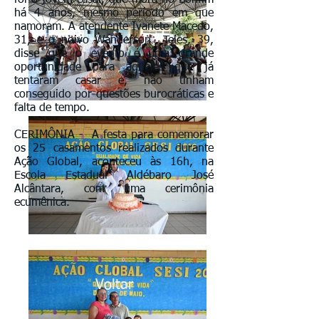
foi o jovem casal, que mora no Bonfim
há 4 anos, mesmo período em que
namoram. A atendente Ivanete Macedo,
31, e o noivo Wanderson Teles, 39,
disse que o evento é uma grande
oportunidade para àqueles que já
tentaram casar e, não tinham
conseguido por questões burocráticas e
falta de tempo.
CERIMÔNIA - A festa para comemorar
os 25 casamentos realizados durante
Ação Global, aconteceu às 16h, na
Escola Estadual Aldébaro José
Alcântara, com uma cerimônia
ecumênica.
Voltar