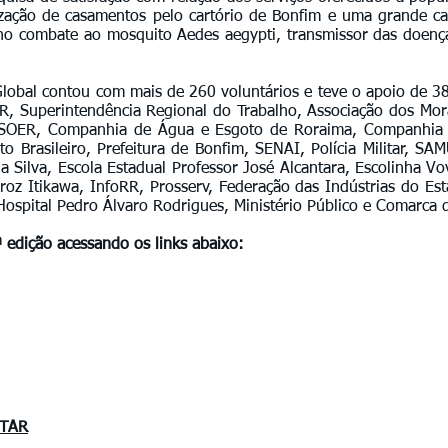
lização de casamentos pelo cartório de Bonfim e uma grande c
 no combate ao mosquito Aedes aegypti, transmissor das doen
bal contou com mais de 260 voluntários e teve o apoio de 38 i
/RR, Superintendência Regional do Trabalho, Associação dos Mo
SSOER, Companhia de Água e Esgoto de Roraima, Companhia 
to Brasileiro, Prefeitura de Bonfim, SENAI, Polícia Militar, S
a Silva, Escola Estadual Professor José Alcantara, Escolinha V
z Itikawa, InfoRR, Prosserv, Federação das Indústrias do Est
 Hospital Pedro Álvaro Rodrigues, Ministério Público e Comarca 
 edição acessando os links abaixo:
STAR