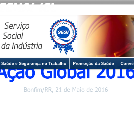
Saúde e Segurança no Trabalho
Promoção da Saúde
Convê
Ação Global 201
Bonfim/RR, 21 de Maio de 2016