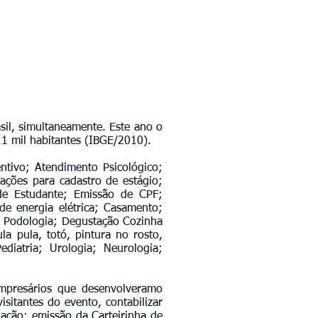
il, simultaneamente. Este ano o
1 mil habitantes (IBGE/2010).
ntivo; Atendimento Psicológico;
ações para cadastro de estágio;
a de Estudante; Emissão de CPF;
de energia elétrica; Casamento;
m; Podologia; Degustação Cozinha
la pula, totó, pintura no rosto,
ediatria; Urologia; Neurologia;
mpresários que desenvolveramo
isitantes do evento, contabilizar
lação; emissão da Carteirinha de