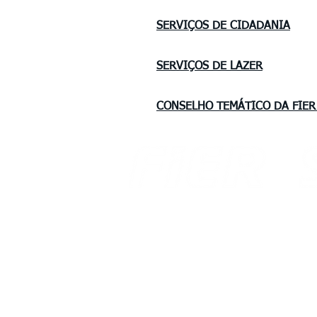
SERVIÇOS DE CIDADANIA
SERVIÇOS DE LAZER
CONSELHO TEMÁTICO DA FIER
Av. Benjamin Constant, 876 Centro
Av. 
CEP 69 301 020
Aero
Boa Vista - Roraima
Boa 
Email: gabinete@fier.org.br
Emai
Site: www.fier.org.br
Site
Tel: (95) 4009 5353
Fax.