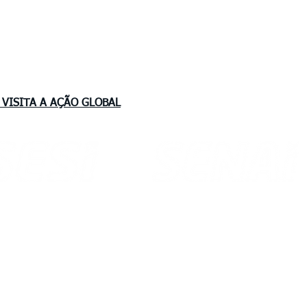
 VISITA A AÇÃO GLOBAL
Av. dos Imigrantes, 399 - Asa Branca
Brigadeiro Eduardo Gomes, 3710
CEP 69 312 296
porto - CEP 69 310 005
Boa Vista - Roraima
Vista - Roraima
Email: senai@rr.senai.br
l: sac@sesirr.org.br
Site: www.rr.senai.br
: www.sesirr.org.br
Tel: (
95) 2121 5050
: (95) 4009-1808
Fax.: (95) 2121 5081