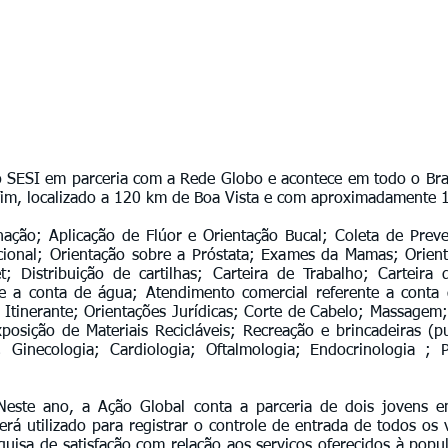
 SESI em parceria com a Rede Globo e acontece em todo o Bras
fim, localizado a 120 km de Boa Vista e com aproximadamente 1
ção; Aplicação de Flúor e Orientação Bucal; Coleta de Preve
icional; Orientação sobre a Próstata; Exames da Mamas; Orient
t; Distribuição de cartilhas; Carteira de Trabalho; Carteir
e a conta de água; Atendimento comercial referente a conta 
a Itinerante; Orientações Jurídicas; Corte de Cabelo; Massage
posição de Materiais Recicláveis; Recreação e brincadeiras (pu
 Ginecologia; Cardiologia; Oftalmologia; Endocrinologia ; P
te ano, a Ação Global conta a parceria de dois jovens e
erá utilizado para registrar o controle de entrada de todos os v
quisa de satisfação com relação aos serviços oferecidos à popu