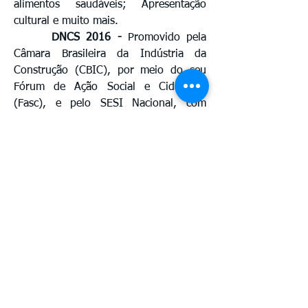
alimentos saudáveis; Apresentação
cultural e muito mais.
DNCS 2016 -
Promovido pela
Câmara Brasileira da Indústria da
Construção (CBIC), por meio do seu
Fórum de Ação Social e Cidadania
(Fasc), e pelo SESI Nacional, com
apoio especial do Seconci-Brasil. Em
Roraima o evento é realizado pelo
Sindicato da Indústria da Construção
Civil - SINDUSCON/RR e o Serviço
Social da Indústria - SESI/RR. O DNCS
deste ano visa resgatar conceitos
indispensáveis para a convivência em
sociedade, como ética, família, saúde,
solidariedade, gentileza, respeito,
amizade, educação, vida saudável e
cultura.