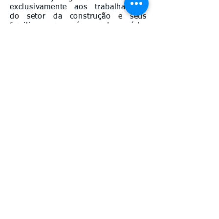
exclusivamente aos trabalhadores
do setor da construção e seus
familiares nas áreas de saúde,
lazer, cidadania e educação, além
de oferecer atividades recreativas,
esportivas e culturais.
Durante o Dia Nacional serão
prestados diversos serviços, como:
Odontologia; Clínica Médica;
Exame Preventivo; Pediatria;
Exame Clínico das Mamas;
Avaliação e Orientação Nutricional;
Massagem; Vacinação; Corte de
Cabelo; Limpeza de Pele; Cadastro
para Estágio; Emissão Carteira de
Estudante; Emissão de CPF;
Atividades recreativas (totó, pula-
pula, tênis de mesa, queimada,
futsal mirim); Atividades na piscina
(aulas de hidroginástica e natação);
Aulas de Jiu-Jitsu; Ginástica
Laboral; Degustação de alimentos
saudáveis; Apresentação cultural e