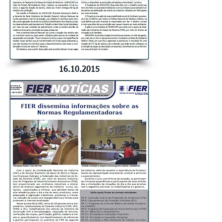
16.10.2015