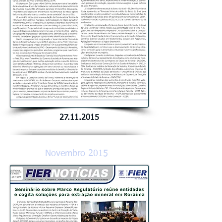
27.11.2015
Novembro 2015